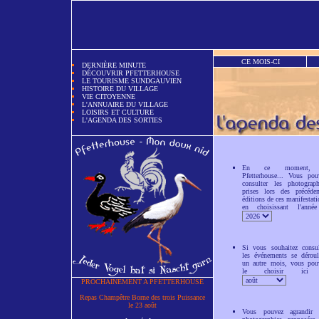
CE MOIS-CI
DERNIÈRE MINUTE
DÉCOUVRIR PFETTERHOUSE
LE TOURISME SUNDGAUVIEN
HISTOIRE DU VILLAGE
VIE CITOYENNE
L'ANNUAIRE DU VILLAGE
LOISIRS ET CULTURE
L'AGENDA DES SORTIES
En ce moment,
Pfetterhouse... Vous pou
consulter les photograph
prises lors des précéden
éditions de ces manifestati
en choisissant l'anné
Si vous souhaitez consul
les événements se déroul
un autre mois, vous pou
le choisir ici
PROCHAINEMENT A PFETTERHOUSE
Repas Champêtre Borne des trois Puissance
le 23 août
Vous pouvez agrandir 