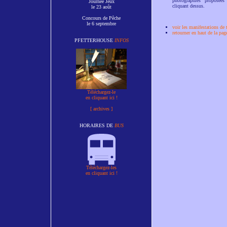
photographies proposées
Journée Jeux
cliquant dessus.
le 23 août
Concours de Pêche
le 6 septembre
voir les manifestations de 
retourner en haut de la pag
PFETTERHOUSE
INFOS
Téléchargez-le
en cliquant ici !
[ archives ]
HORAIRES DE
BUS
Téléchargez-les
en cliquant ici !