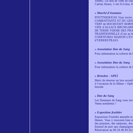
1000€). Un don de 100€ ne coûte
Caritas Alsace, 5 rue St-Léon, 
»
Marché d'Automne
PFETTERHOUSE Vous invit
COMBATTANTS ET DU GENERAL 
VERT de HOCHSTATT HORT
VINS d’ALSACE BRUNGARD
DE TERRE FERME DES PRA
TRADITIONNELLE (Cuit au 
CONFITURES MAISON L’EVID
d’UEBERSTRASS
»
Annulation Don du Sang
Pour information la collecte de
»
Annulation Don du Sang
Pour information la collecte de
»
Brioches - APEI
Merci de réserver un bon accuei
à l’occasion de la 36ème « Opéra
brioche
»
Don du Sang
Les Donneurs de Sang vous invit
Venez nombreux !
»
Exposition fruitière
Exposition Fruitière annuelle le 
Heures. Vous y trouverez bien s
des pommes, des salaisons, des f
Emincé de porc aux champignons 
Réservation au 06.34.48.44.53 