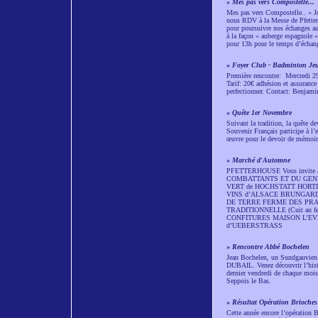
»
Mes pas vers Compostelle...
Mes pas vers Compostelle.. « J
nous RDV à la Messe de Pfetter
pour poursuivre nos échanges au
à la façon « auberge espagnole »
pour 13h pour le temps d’échan
»
Foyer Club - Badminton Je
Première rencontre: Mercredi 29 
Tarif: 20€ adhésion et assurance
perfectionner. Contact: Benj
»
Quête 1er Novembre
Suivant la tradition, la quête d
Souvenir Français participe à l’
œuvre pour le devoir de mémoire
»
Marché d'Automne
PFETTERHOUSE Vous invit
COMBATTANTS ET DU GENERAL 
VERT de HOCHSTATT HORT
VINS d’ALSACE BRUNGARD
DE TERRE FERME DES PRA
TRADITIONNELLE (Cuit au 
CONFITURES MAISON L’EVID
d’UEBERSTRASS
»
Rencontre Abbé Bochelen
Jean Bochelen, un Sundgauvien à
DUBAIL. Venez découvrir l’histoi
dernier vendredi de chaque mois
Seppois le Bas.
»
Résultat Opération Brioches
Cette année encore l’opération 