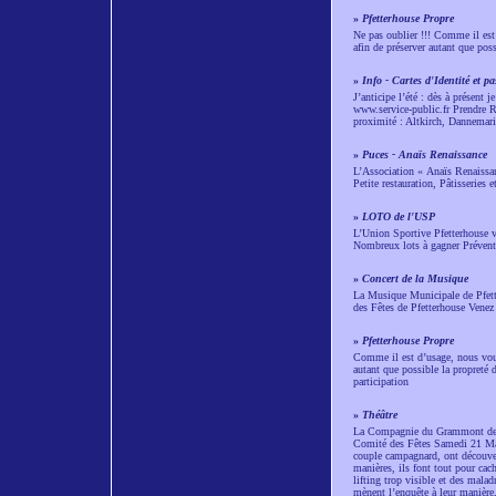
»
Pfetterhouse Propre
Ne pas oublier !!! Comme il est 
afin de préserver autant que po
»
Info - Cartes d'Identité et pa
J’anticipe l’été : dès à présent 
www.service-public.fr Prendre RD
proximité : Altkirch, Dannemarie,
»
Puces - Anaïs Renaissance
L’Association « Anaïs Renaissa
Petite restauration, Pâtisserie
»
LOTO de l'USP
L’Union Sportive Pfetterhouse vo
Nombreux lots à gagner Prévente
»
Concert de la Musique
La Musique Municipale de Pfe
des Fêtes de Pfetterhouse Venez
»
Pfetterhouse Propre
Comme il est d’usage, nous vous 
autant que possible la propreté
participation
»
Théâtre
La Compagnie du Grammont de Bea
Comité des Fêtes Samedi 21 Mar
couple campagnard, ont découver
manières, ils font tout pour cac
lifting trop visible et des malad
mènent l’enquête à leur manière,