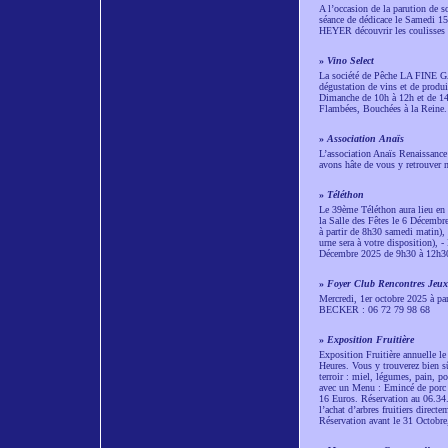
A l’occasion de la parution de 
séance de dédicace le Samedi 1
HEYER découvrir les coulisses d
»
Vino Select
La société de Pêche LA FINE 
dégustation de vins et de produi
Dimanche de 10h à 12h et de 14h
Flambées, Bouchées à la Reine.
»
Association Anaïs
L’association Anaïs Renaissance
avons hâte de vous y retrouver 
»
Téléthon
Le 39ème Téléthon aura lieu en 
la Salle des Fêtes le 6 Décembr
à partir de 8h30 samedi matin), 
urne sera à votre disposition),
Décembre 2025 de 9h30 à 12h3
»
Foyer Club Rencontres Jeux
Mercredi, 1er octobre 2025 à par
BECKER : 06 72 79 98 68
»
Exposition Fruitière
Exposition Fruitière annuelle le 
Heures. Vous y trouverez bien s
terroir : miel, légumes, pain, po
avec un Menu : Emincé de porc a
16 Euros. Réservation au 06.34
l’achat d’arbres fruitiers direc
Réservation avant le 31 Octobre,