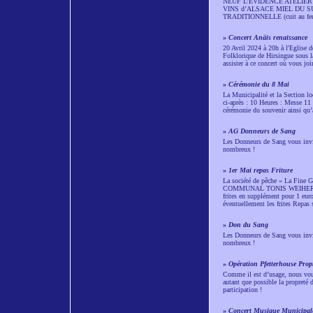
NEUF L’EVIDENCE ATELIER
VINS d’ALSACE MIEL DU 
TRADITIONNELLE (cuit au 
»
Concert Anäis renaissance
20 Avril 2024 à 20h à l'Eglise d
Folklorique de Hirsingue sous la
assister à ce concert où vous joi
»
Cérémonie du 8 Mai
La Municipalité et la Section 
ci-après : 10 Heures : Messe 11
cérémonie du souvenir ainsi qu’au
»
AG Donneurs de Sang
Les Donneurs de Sang vous invit
nombreux !
»
1er Mai repas Friture
La société de pêche « La F
COMMUNAL TONIS WEIHER Au pri
frites en supplément pour 1 euro
éventuellement les frites Repas
»
Don du Sang
Les Donneurs de Sang vous invi
nombreux !
»
Opération Pfetterhouse Prop
Comme il est d’usage, nous vous 
autant que possible la propret
participation !
»
Concert Musique Municipal