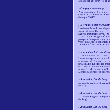
grand merci aux bénévoles et ac
»
Campagne démarchage
Pour information, des équipes
Octobre 2025. La société RANGER
d’énergie ENGIE.
»
Information drones de loisir
Les drones de loisir sont de plus
sécurité de tous. Quelques règles
hauteurs maximales de vol - Je n
l’espace public en agglomération
protégés - Je respecte la vie pri
vérifie dans quelles conditions j
Direction Générale de l’Aviatio
»
Information Entretien des tr
Les trottoirs sont des espaces es
L’entretien régulier est primordia
responsable de l’entretien des tr
municipalité. En effet, les prop
et nettoyage du trottoir et du c
trottoir. La Mairie, quant à elle,
L’entretien des trottoirs est l’aff
»
Annulation Don du Sang
Le Don du Sang du 18 Septembre
du Sang)
»
Annulation Don du Sang
Le Don du Sang du 18 Septembre
du Sang)
»
Annulation Don du Sang