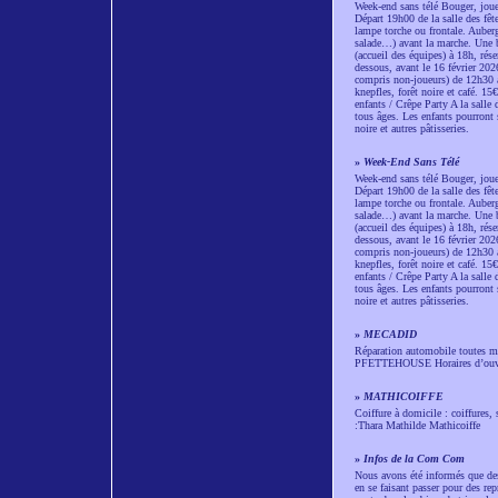
Week-end sans télé Bouger, joue
Départ 19h00 de la salle des fêt
lampe torche ou frontale. Auberg
salade…) avant la marche. Une b
(accueil des équipes) à 18h, rése
dessous, avant le 16 février 202
compris non-joueurs) de 12h30 à
knepfles, forêt noire et café. 1
enfants / Crêpe Party A la salle
tous âges. Les enfants pourront 
noire et autres pâtisseries.
»
Week-End Sans Télé
Week-end sans télé Bouger, joue
Départ 19h00 de la salle des fêt
lampe torche ou frontale. Auberg
salade…) avant la marche. Une b
(accueil des équipes) à 18h, rése
dessous, avant le 16 février 202
compris non-joueurs) de 12h30 à
knepfles, forêt noire et café. 1
enfants / Crêpe Party A la salle
tous âges. Les enfants pourront 
noire et autres pâtisseries.
»
MECADID
Réparation automobile toutes 
PFETTEHOUSE Horaires d’ouvert
»
MATHICOIFFE
Coiffure à domicile : coiffur
:Thara Mathilde Mathicoiffe
»
Infos de la Com Com
Nous avons été informés que des
en se faisant passer pour des 