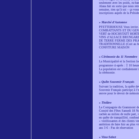
seulement avec les poids, ru-ban
Alana fait en sorte que nous retr
semaine, rien qu’à soi – ça vou
inscriptions auprès de la Pré
»
Marché d'Automne
PFETTERHOUSE Vous invit
COMBATTANTS ET DU GENERAL 
VERT de HOCHSTATT HORT
VINS d’ALSACE BRUNGARD
DE TERRE FERME DES PRA
TRADITIONNELLE (Cuit au 
CONFITURE MAISON
»
Cérémonie du 11 Novembre
La Municipalité et la Section 
programme ci-après :  10 heur
La population est cordialement in
la cérémonie.
»
Quête Souvenir Français
Suivant la tradition, la quête d
Souvenir Français participe à l’
œuvre pour le devoir de mémoire
»
Théâtre
La Compagnie du Grammont de Bea
Comité des Fêtes Samedi 18 Nov
cachée au milieu de nulle part, 
en quête de tranquillité, confon
» vieillissantes et des clients 
ambition de faire fuir au plus v
ans 3 € - Pas de réservation
»
Vino-Select