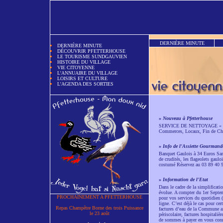
DERNIÈRE MINUTE
DERNIÈRE MINUTE
DÉCOUVRIR PFETTERHOUSE
LE TOURISME SUNDGAUVIEN
HISTOIRE DU VILLAGE
VIE CITOYENNE
L'ANNUAIRE DU VILLAGE
LOISIRS ET CULTURE
L'AGENDA DES SORTIES
»
Nouveau à Pfetterhouse
SERVICE DE NETTOYAGE « LA PE
Commerces, Locaux, Fin de Ch
»
Info de l'Assiette Gourmand
Banquet Gaulois à 34 Euros Same
de crudités, les flageolets gaul
costumé Réservez au 03 89 40
»
Information de l'Etat
Dans le cadre de la simplificati
évolue. A compter du 1er Septemb
PROCHAINEMENT A PFETTERHOUSE
pour vos services du quotidien (e
ligne. C’est déjà le cas pour ce
Repas Champêtre Borne des trois Puissance
factures d’eau de la Commune 
le 23 août
périscolaire, factures hospitaliè
de sommes à payer en vous connec