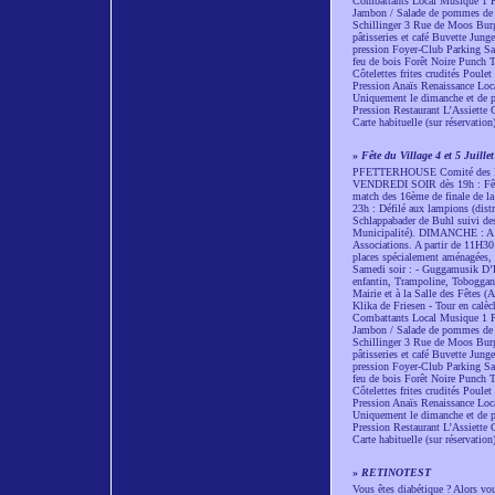
Combattants Local Musique 1 Pl
Jambon / Salade de pommes de t
Schillinger 3 Rue de Moos Burg
pâtisseries et café Buvette Jun
pression Foyer-Club Parking Sall
feu de bois Forêt Noire Punch T
Côtelettes frites crudités Poule
Pression Anaïs Renaissance Loc
Uniquement le dimanche et de pré
Pression Restaurant L’Assiette 
Carte habituelle (sur réservation
»
Fête du Village 4 et 5 Juillet
PFETTERHOUSE Comité des Fê
VENDREDI SOIR dès 19h : Fête fo
match des 16ème de finale de l
23h : Défilé aux lampions (dist
Schlappabader de Buhl suivi des e
Municipalité). DIMANCHE : A 11h
Associations. A partir de 11H30
places spécialement aménagées,
Samedi soir : - Guggamusik D’B
enfantin, Trampoline, Toboggan g
Mairie et à la Salle des Fêtes 
Klika de Friesen - Tour en calè
Combattants Local Musique 1 Pl
Jambon / Salade de pommes de t
Schillinger 3 Rue de Moos Burg
pâtisseries et café Buvette Jun
pression Foyer-Club Parking Sall
feu de bois Forêt Noire Punch T
Côtelettes frites crudités Poule
Pression Anaïs Renaissance Loc
Uniquement le dimanche et de pré
Pression Restaurant L’Assiette 
Carte habituelle (sur réservation
»
RETINOTEST
Vous êtes diabétique ? Alors vou