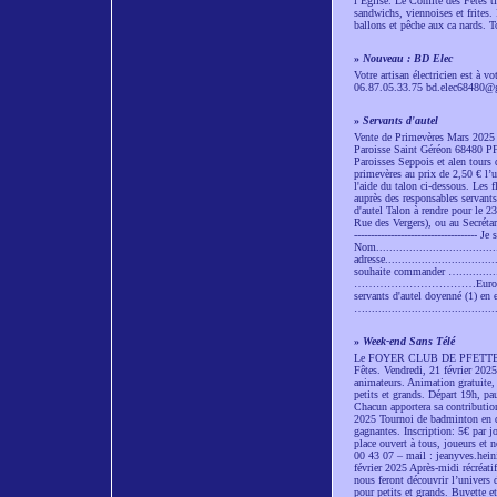
l’Eglise. Le Comité des Fêtes tie
sandwichs, viennoises et frites. 
ballons et pêche aux ca nards. To
»
Nouveau : BD Elec
Votre artisan électricien est à v
06.87.05.33.75 bd.elec68480
»
Servants d'autel
Vente de Primevères Mars 2025 
Paroisse Saint Géréon 68480 P
Paroisses Seppois et alen tours 
primevères au prix de 2,50 € l’
l'aide du talon ci-dessous. Les 
auprès des responsables servants
d'autel Talon à rendre pour le
Rue des Vergers), ou au Secrétariat de 
------------------------------------- J
Nom.....................................
adresse...................................
souhaite commander ….............
……………………………Euros Nombre Pri
servants d'autel doyenné (1) en es
…...............................
»
Week-end Sans Télé
Le FOYER CLUB DE PFETTERHOUSE
Fêtes. Vendredi, 21 février 202
animateurs. Animation gratuite,
petits et grands. Départ 19h, pa
Chacun apportera sa contribution
2025 Tournoi de badminton en do
gagnantes. Inscription: 5€ par j
place ouvert à tous, joueurs et 
00 43 07 – mail : jeanyves.hein
février 2025 Après-midi récréati
nous feront découvrir l’univers
pour petits et grands. Buvette e