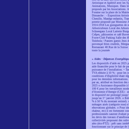
Artistique et Apéritif avec les 
Animations, Musiques. Dans les 
proposés par les Associations
Foraine sur la place de la Mair
Dimanche : - Exposition Artistiqu
Chenille, Manège enfantin, Tr
poterie proposée par Monsieur J
1914-1918 Les guinguettes de n
Arboriculteurs Local des Arboric
Schneegans Local Laiterie Burg
Crêpes, pâtisseries et café Buv
Foyer-Club Parking Salle des fêt
Tombola / Paniers garnis Jeux d’
provençal frites crudités, Merg
Restaurant 48 Rue de la Suisse D
toute la journée
»
Aides - Dépenses Energétiqu
Les dispositifs d’aide en 2025 p
aide financière pour le fait de p
puissance de l’installation. • Ta
TVA réduite à 10 % : pour les in
conditions d’éligibilité étant 
pour les dernières informations
par an, attribué en fonction des
2025 o Assistance disponible à l
100 € pour les travailleurs modes
d’économie d’énergie (CEE) : a
le dispositif est prolongé jusq
jusqu’au 1ᵉʳ janvier 2026. o Réd
% à 50 % du montant estimé). o
ménages aisés (catégorie rose) n
rénovations globales. o Pour ide
chaleur, etc) il est fortement c
professionnels sauront évaluer p
les devis des travaux d’améliora
collectivités proposent des subv
zéro (éco-PTZ) : prêt sans intér
fonctionnant sur le principe de 