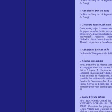
Le Don du Sang du 18 Septembre
du Sang)
»
Annulation Don du Sang
Le Don du Sang du 18 Septembre
du Sang)
»
Concours Sainte Catherine
Cette année, le jeu /concours de
de gagner un arbre fruitier aux p
https://www.alsace.eu/actualites
collectivité : - Facebook : Tout
Linkedin : https://www.linkedin
Thread : https://www.threads.c
»
Annulation Loto de Théo
Le Loto de Théo prévu à la Sall
»
Rénover son habitat
Vous avez prévu de rénover votr
accompagner dans vos travaux de 
fait en 3 étapes : 1. Un premier
logement (maisons individuelles
et les priorités de réalisations.
possible des habitants du territ
Service de Dannemarie les : Lu
France Service de Ferrette les 
contacter pour vous accompagner
68
»
37ème Fête du Village
PFETTERHOUSE Comité des Fê
VENDREDI SOIR dès 19h : Fête f
18h30 : Ouverture des guinguette
Centre Village avec le groupe c
côté de la salle des fêtes (offe