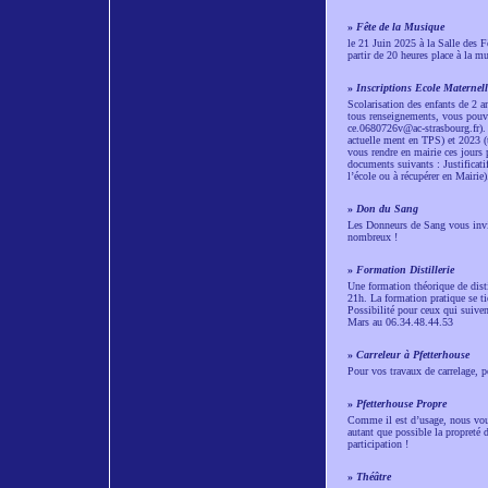
»
Fête de la Musique
le 21 Juin 2025 à la Salle des Fê
partir de 20 heures place à la 
»
Inscriptions Ecole Maternell
Scolarisation des enfants de 2 an
tous renseignements, vous pouvez
ce.0680726v@ac-strasbourg.fr). I
actuelle ment en TPS) et 2023 (
vous rendre en mairie ces jours 
documents suivants : Justificati
l’école ou à récupérer en Mairie)
»
Don du Sang
Les Donneurs de Sang vous invi
nombreux !
»
Formation Distillerie
Une formation théorique de distil
21h. La formation pratique se ti
Possibilité pour ceux qui suiven
Mars au 06.34.48.44.53
»
Carreleur à Pfetterhouse
Pour vos travaux de carrelage
»
Pfetterhouse Propre
Comme il est d’usage, nous vous 
autant que possible la propret
participation !
»
Théâtre