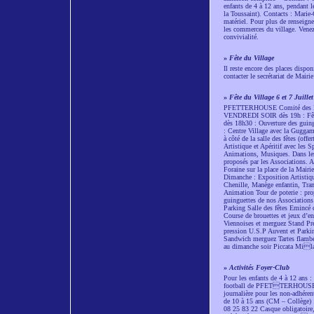
enfants de 4 à 12 ans, pendant le
la Toussaint). Contacts : Marie
matériel. Pour plus de renseigne
les commerces du village. Venez 
convivialité.
»
Fête du Village
Il reste encore des places dispon
contacter le secrétariat de Mair
»
Fête du Village 6 et 7 Juillet
PFETTERHOUSE Comité des Fê
VENDREDI SOIR dès 19h : Fête f
dès 18h30 : Ouverture des guingu
: Centre Village avec la Guggam
à côté de la salle des fêtes (of
Artistique et Apéritif avec les 
Animations, Musiques. Dans les 
proposés par les Associatio
Foraine sur la place de la Mair
Dimanche : Exposition Artistique
Chenille, Manège enfantin, Tra
Animation Tour de poterie : pr
guinguettes de nos Association
Parking Salle des fêtes Emincé d
Course de brouettes et jeux d’en
Viennoises et merguez Stand Pr
pression U.S.P Auvent et Parking 
Sandwich merguez Tartes flambé
au dimanche soir Piccata Milana
»
Activités Foyer-Club
Pour les enfants de 4 à 12 ans : 
football de PFETTERHOUSE, ave
journalière pour les non-adhére
de 10 à 15 ans (CM – Collège) 
08 25 83 22 Casque obligatoire, 