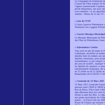
La Compagnie du Grammont de Bea
Comité des Fêtes Samedi 29 Mar
l’agence matrimoniale Cupidon, 
privée désastreuse, une assis ta
Love machine » et ses algorithme
Adultes - Moins de 12 ans 4 € 
»
Loto de l'USP
L’Union Sportive Pfetterhouse vo
Nombreux lots à gagner Prévente
»
Concert Musique Municipal
La Musique Municipale de Pfe
des Fêtes de Pfetterhouse Venez
»
Informations Caritas
Vous avez un peu de temps et d’e
Catholique, accueillez un enfant
familles dont les enfants ont ra
familles volontaires, pour accue
extraordinaire, ce qui compte c’
des jeux de société», explique Va
les familles de vacances, et ass
enrichissement réciproque, des p
au 22 juillet ou du 22 juillet
Braunstedter 06.23.08.69.75 AFV
»
Cavalcade du 23 Mars 2025
23 Mars 2025 Cavalcade Gratuite
parcours entre 13h30 et 18h30 pa
Rue de Moos, Place Saint Géréon
tège effectuera deux fois cette 
devant la salle des fêtes. Le dép
aux quatre associations du villa
mairie, - le Foyer-Club qui défi
Roues de l’Espoir qui assurent l