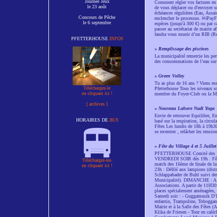
Journée Jeux
Comment régler vos factures en 
le 23 août
de vous déplacer ou d'envoyer u
échéances régulières (Eau, Assa
Concours de Pêche
enclencher le processus. ￼PayFi
le 6 septembre
espèces (jusqu'à 300 €) ou par
passer au secrétariat de mairie 
faudra vous munir d’un RIB (Rel
PFETTERHOUSE
INFOS
»
Remplissage des piscines
La municipalité remercie les per
des consommations de l’eau su
»
Green Volley
Tu as plus de 16 ans ? Viens ess
Téléchargez-le
Pfetterhouse Tous les niveaux s
en cliquant ici !
membre du Foyer-Club ou la Ma
[ archives ]
»
Nouveau Lahore Nadi Yoga
Envie de retrouver Equilibre, E
HORAIRES DE
BUS
basé sur la respiration, la circ
Fêtes Les lundis de 18h à 19h3
se recentrer , relâcher les tensi
»
Fête du Village 4 et 5 Juillet
PFETTERHOUSE Comité des Fê
VENDREDI SOIR dès 19h : Fête fo
Téléchargez-les
match des 16ème de finale de l
en cliquant ici !
23h : Défilé aux lampions (dist
Schlappabader de Buhl suivi des e
Municipalité). DIMANCHE : A 11h
Associations. A partir de 11H30
places spécialement aménagées,
Samedi soir : - Guggamusik D’B
enfantin, Trampoline, Toboggan g
Mairie et à la Salle des Fêtes 
Klika de Friesen - Tour en calè