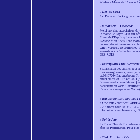
Adultes - Moins de 12 ans 4 € 
»
Don du Sang
Les Donneurs de Sang vous invi
»
8 Mars 206 - Cavalcade
Merci aux cinq associations du 
la mairie, le Foyer-Club qui déf
Roues de l’Espoir qui assurent l
L’Association Anaïs Renaissance
boisson devant la mairie, à côté 
salle : vendeurs de confiseries, 
accessibles à la Salle des 
DES RUES
»
Inscriptions Liste Electorale
Scolarisation des enfants de 2 an
tous renseignements, vous pouvez
ce.0680726v@ac-strasbourg.fr). I
actuellement en TPS) et 2024 (t
de vous rendre en mairie ces jou
documents suivants : Justificati
l’école ou à récupérer en Mairie)
»
Banque postale : nouveaux a
LA POSTE - NOUVEL AFFRANCH
« 2 timbres pour 100 g » - X « 
information complémentaire, l’
»
Soirée Jeux
Le Foyer Club de Pfetterhouse or
fêtes de Pfetterhouse. Pour pl
»
Week-End Sans Télé