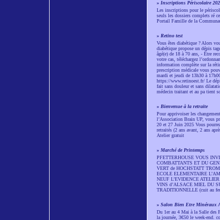
»
Inscriptions Périscolaire 20
Les inscriptions pour le périsco
seuls les dossiers complets ré ce
Portail Famille de la Communau
»
Retino test
Vous êtes diabétique ? Alors vou
diabétique propose un dépis tag
âgé(e) de 18 à 70 ans, - Être re
votre cas, téléchargez l’ordonnan
information complète sur la réti
prescription médicale vous pou
mardi et jeudi de 13h30 à 17h00
https://www.retinoest.fr/ Le dép
fait sans douleur et sans dilatat
médecin traitant et au pa tient 
»
Bienvenue à la retraite
Pour apprivoiser les changemen
l’Association Brain UP, vous pro
20 et 27 Juin 2025 Vous pourrez 
retraités (2 ans avant, 2 ans ap
Atelier gratuit
»
Marché de Printemps
PFETTERHOUSE VOUS INVIT
COMBATTANTS ET DU GENERAL 
VERT de HOCHSTATT TROM
ECOLE ELEMENTAIRE L’AMI
NEUF L’EVIDENCE ATELIER
VINS d’ALSACE MIEL DU 
TRADITIONNELLE (cuit au 
»
Salon Bien Etre Minéraux A
Du 1er au 4 Mai à la Salle des F
la journée, 3€50 le week-end. 