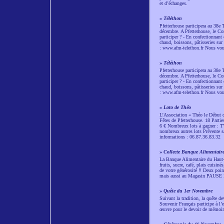
et d’échanges.
»
Téléthon
Pfetterhouse participera au 38e
décembre. A Pfetterhouse, le C
participer ? - En confectionnant
chaud, boissons, pâtisseries sur 
: www.afm-telethon.fr Nous vo
»
Téléthon
Pfetterhouse participera au 38e
décembre. A Pfetterhouse, le C
participer ? - En confectionnant
chaud, boissons, pâtisseries sur 
: www.afm-telethon.fr Nous vo
»
Loto de Théo
L’Association « Théo le Début d
Fêtes de Pfetterhouse. 18 Parties
6 € Nombreux lots à gagner : TV 
nombreux autres lots Prévente s
informations : 06.87.36.83.32
»
Collecte Banque Alimentair
La Banque Alimentaire du Haut-R
fruits, sucre, café, plats cuisi
de votre générosité !! Deux poin
mais aussi au Magasin PAUSE 
»
Quête du 1er Novembre
Suivant la tradition, la quête d
Souvenir Français participe à l’
œuvre pour le devoir de mémoire