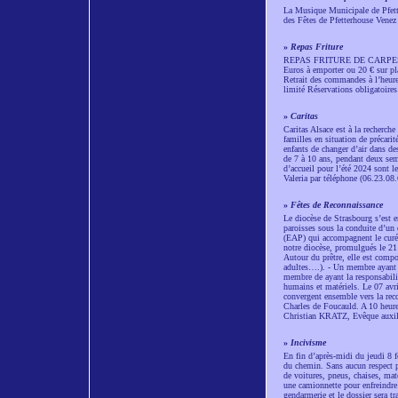
La Musique Municipale de Pfe
des Fêtes de Pfetterhouse Venez
»
Repas Friture
REPAS FRITURE DE CARPES 
Euros à emporter ou 20 € sur pl
Retrait des commandes à l’heure 
limité Réservations obligatoire
»
Caritas
Caritas Alsace est à la recherche
familles en situation de précarit
enfants de changer d’air dans de
de 7 à 10 ans, pendant deux sema
d’accueil pour l’été 2024 sont l
Valeria par téléphone (06.23.08
»
Fêtes de Reconnaissance
Le diocèse de Strasbourg s’est 
paroisses sous la conduite d’un
(EAP) qui accompagnent le curé
notre diocèse, promulgués le 21
Autour du prêtre, elle est compo
adultes….). - Un membre ayant la
membre de ayant la responsabili
humains et matériels. Le 07 avri
convergent ensemble vers la re
Charles de Foucauld. A 10 heure
Christian KRATZ, Evêque auxiliai
»
Incivisme
En fin d’après-midi du jeudi 8 f
du chemin. Sans aucun respect po
de voitures, pneus, chaises, mat
une camionnette pour enfreindre
gendarmerie et le dossier sera t