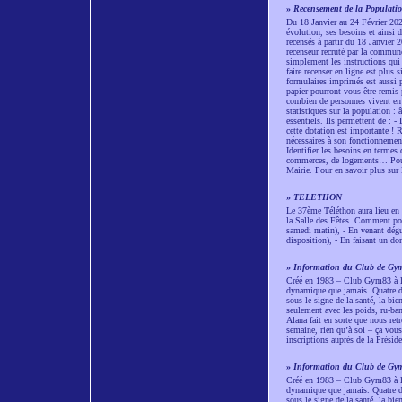
»
Recensement de la Populati
Du 18 Janvier au 24 Février 20
évolution, ses besoins et ainsi 
recensés à partir du 18 Janvier 
recenseur recruté par la commune
simplement les instructions qui 
faire recenser en ligne est plu
formulaires imprimés est aussi 
papier pourront vous être remis 
combien de personnes vivent en 
statistiques sur la population :
essentiels. Ils permettent de : 
cette dotation est importante ! 
nécessaires à son fonctionnemen
Identifier les besoins en termes 
commerces, de logements… Pour t
Mairie. Pour en savoir plus sur 
»
TELETHON
Le 37ème Téléthon aura lieu en 
la Salle des Fêtes. Comment pouv
samedi matin), - En venant dégus
disposition), - En faisant un do
»
Information du Club de Gy
Créé en 1983 – Club Gym83 à l’é
dynamique que jamais. Quatre dé
sous le signe de la santé, la bi
seulement avec les poids, ru-ban
Alana fait en sorte que nous retr
semaine, rien qu’à soi – ça vou
inscriptions auprès de la Pré
»
Information du Club de Gy
Créé en 1983 – Club Gym83 à l’é
dynamique que jamais. Quatre dé
sous le signe de la santé, la bi