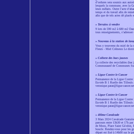
d’ordures sera soumis aux autori
lesquels la commune, avec la Gen
leurs méfaits. Outre l’acte d’ab
temps et du travail afin de reme
afin que de tels actes dé placés 
»
Terrains à vendre
9 lots de 590 m2 à 680 m2 Dans
tous renseignements, s’adresser 
»
Nouveau à la station de lava
Vous y trouverez du miel de la r
Fleurs - Miel Crémeux Le distri
»
Collecte des bacs jaunes
La collecte des recyclables (bac 
Communauté de Communes Sud Al
»
Ligue Contre le Cancer
Permanence de la Ligue Contre 
En-trée B 1 Ruelle des Tilleul
veronique.patat@ligue-cancer.ne
»
Ligue Contre le Cancer
Permanence de la Ligue Contre 
En-trée B 1 Ruelle des Tilleul
veronique.patat@ligue-cancer.ne
»
40ème Cavalcade
3 Mars 2024 Cavalcade Gratuite 
parcours entre 13h30 et 17h par 
de Moos, Place Saint Gé-réon, Ru
boucle. Rendez-vous pour les gro
départ est fixé à 14h00 sur le pa