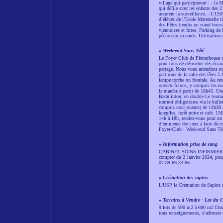
village qui participeront : - la
qui défile avec les enfants des 
assurent la surveillance, - L’US
d’élèves de l’Ecole Maternelle t
des Fêtes tiendra un stand boisso
viennoises et frites. Parking de l
pêche aux ca-nards. Utilisation 
»
Week-end Sans Télé
Le Foyer Club de Pfetterhouse o
pour tous de décrocher des écra
partage. Nous vous attendons n
partirons de la salle des fêtes 
lampe torche ou frontale. Au re
ouverte à tous, y compris les n
la marche à partir de 18h45. Une
Badminton, en double Le tournoi
tournoi obligatoires via le bulle
compris non-joueurs) de 12h30 à
knepfles, forêt noire et café. 15
14h à 18h, rendez-vous pour un m
d’emmener des jeux à faire dé-cou
Foyer-Club : Week-end Sans Té
»
Information prise de sang
CABINET SOINS INFIRMIERS
compter du 2 Janvier 2024, pour
07.89.66.33.66.
»
Crémation des sapins
L'USP la Crémation de Sapins de
»
Terrains à Vendre - Lot du 
9 lots de 590 m2 à 680 m2 Dans
tous renseignements, s’adresser 