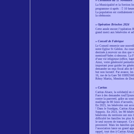
»
Cérémonie du 11 Novembre
La Municipalité et la Section 
programme ci-après :  10 heur
La population est cordialement in
la cérémonie.
»
Opération Brioches 2024
Cette année encore l’opération 
grand merci aux bénévoles et ac
»
Conseil de Fabrique
Le Conseil remercie une nouvel
notre Eglise St Géréon. Au cou
destinée à recevoir un don que 
mentionnées ci-dessous. La Fab
d’une vie religieuse (office, ba
Ainsi, votre générosité permettr
important pour guider les généra
demander un reçu fiscal afin de
but non lucratif. Par avance, le
16, rue de la Gare Tel 03892560
Rémy Martin, Membres de Droi
»
Caritas
Caritas Alsace, la solidarité en 
Face à des demandes toujours 
contre la pauvreté, grâce au sout
maillage de 80 lieux d’accueils, 
En 2023, les bénévoles ont acco
! Dans le Sundgau, Caritas Alsac
Seppois. En 2023, les 98 bénévol
bénévoles du territoire ont mis 
difficulté les familles les plus
le seul moyen de transport. Ce s
proximité. Mais les familles qu
l’association lance un grand appe
rappel, tout don à Caritas Alsa