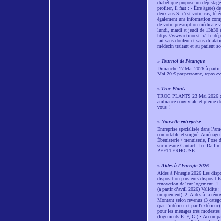
diabétique propose un dépistag
profiter, il faut : - Être âgé(e)
deux ans Si c’est votre cas, télé
également une information complè
de votre prescription médicale
lundi, mardi et jeudi de 13h30 
https://www.retinoest.fr/ Le dép
fait sans douleur et sans dilatat
médecin traitant et au patient s
»
Tournoi de Pétanque
Dimanche 17 Mai 2026 à partir 
Mai 20 € par personne, repas av
»
Troc Plants
TROC PLANTS 23 Mai 2026 de 14h
ambiance conviviale et pleine de
vous !
»
Nouvelle entreprise
Entreprise spécialisée dans l’a
confortable et soigné. Aménageme
Ébénisterie / menuiserie, Pose d
sur mesure Contact Lee Daffin 
PFETTERHOUSE
»
Aides à l'Energie 2026
Aides à l'énergie 2026 Les dispos
disposition plusieurs dispositif
rénovation de leur logement. 1
(à partir d’avril 2026) Validité
uniquement). 2. Aides à la réno
Montant selon revenus (3 catégor
(par l'intérieur et par l'extér
pour les ménages très modestes
(logements E, F, G.) • Accompa