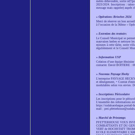
météo défavorable, sortie repor
2023/2024. Inscriptions : talon-
message mais rappeler) auprès 
»
Opérations Brioches 2024
Merci de réserver un bon accuei
à l’occasion de la 36ème « Opér
»
Entretien des trottoirs
Le Conseil Municipal se permet d
mauvaises herbes et nettoyer les
minutes à cette tâche, notre vil
régulièrement et le Conseil Muni
»
Information USP
Création d’une équipe féminine 
contacter. David BOITIERE : 0
»
Nouveau Paysage Hecky
L'entreprise PAYSAGE HECKY à Pf
et déneigement, • Contrat d'entr
modulables selon vos envies. D
»
Inscriptions Périscolaire
Les inscriptions pour le périsco
L'ensemble des informations es
https://sudalsacelargue.portail-
mail : peri.pfetterhouse@sudalsa
»
Marché de Printemps
PFETTERHOUSE VOUS INVIT
COMBATTANTS ET DU GENERAL 
VERT de HOCHSTATT TROM
ECOLE ELEMENTAIRE L’AMI