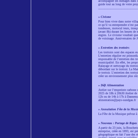
accompagner les ménages dans l
guide tout au long de votre proje
_________________________
»
Civisme
Pour bien vivre dans notre villag
ce qu’il va entreprendre n’est p
tondeuses, motocul teurs, tronço
(avant 8h) durant les heures de 
engins. Le civisme voudrait que 
de voisinage. Anniversaires de J
»
Entretien des trottoirs
Les trottoirs sont des espaces es
L’entretien régulier est primordia
responsable de l’entretien des tr
municipalité. En effet, les prop
Balayage et nettoyage du trottoi
débordant sur le trottoir. La Mai
le trottoir. L’entretien des trot
créer un environnement plus sûr,
»
Défi Alimentation
Atelier sur l’empreinte carbone
2025 de 18h à 20h30 Atelier de 
12h ou de 14h à 17h à Dannemari
alimentation@pays-sundgau.fr
»
Annulation Fête de la Musi
La Fête de la Musique prévue à 
»
Nouveau : Portage de Repas
A partir du 23 juin, la Boucher
entreprise, créée en 1893, est p
géographique en fait l’une des r
qualité : bœuf, porc et volaille