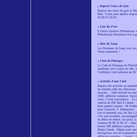
»
Reprise Cours de Gym
Reprise des cours de gym le Mar
fêtes. Cours pour adultes disp
03.89.07.64.05.
»
Loto du Foot
L’Union Sportive Pfetterhouse v
Pfetterhouse Nombreux lots à ga
»
Don du Sang
Les Donneurs de Sang vous invit
Venez nombreux !
»
Club de Pétanque
Le Club de Pétanque de Pfetterh
vendredis soir à partir de 18h, i
Confirmer votre présence au 06 
»
Activités Foyer Club
Reprise des activités en septemb
de membre offre des réductions i
muscles… Salle utilisée en tou
100€, adhésion comprise. Inscrip
vous, à votre convenance… Le co
caution de 20€ Tarif à l’année 
leurs parents joueurs : 6€ d’ad
pour s’inscrire. 3. Badminton :
soir et mercredi soir, de 20h à 2
s’ils sont encadrés, accompagnés
en début de séance, sur place, à
Amaury 06 08 25 83 22 – Jean-Yv
jeunes 30€ adhésion comprise. 4
Marie-Claude : Départ pour une 
Inscriptions lors de la première 
adhésion comprise – Contact : C