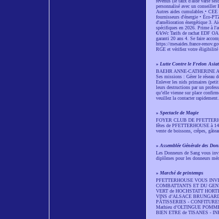
revenus (le taux d'aide varie se
personnalisé avec un conseiller
Autres aides cumulables • CEE (
fournisseurs d'énergie • Éco-PTZ
d'amélioration énergétique 3. Ai
spécifiques en 2026. Prime à 
€/kWc Tarifs de rachat EDF OA 
garanti 20 ans 4. Se faire accom
https://mesaides.france-renov.go
RGE et vérifiez votre éligibilit
»
Lutte Contre le Frelon Asia
BAEHR ANNE-CATHERINE Apicult
Ses missions : Gérer le réseau 
Enlever les nids primaires (petit
leurs destructions par un profess
qu’elle vienne sur place confirme
veuillez la contacter rapidement
»
Spectacle de Magie
FOYER CLUB DE PFETTERHOUSE S
fêtes de PFETTERHOUSE à 14h30.
vente de boissons, crêpes, gâte
»
Assemblée Générale des Don
Les Donneurs de Sang vous invit
diplômes pour les donneurs mér
»
Marché de printemps
PFETTERHOUSE VOUS INVIT
COMBATTANTS ET DU GENERAL 
VERT de HOCHSTATT HORT
VINS d’ALSACE BRUNGARD
PÂTISSERIES - CONFITURES
Mathieu d’OLTINGUE POMM
BIEN ETRE de TISANES - IN