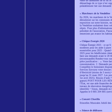
vente de calendriers de tri ou l
démarchage de ce type n’est orga
préalablement fait une demande 
»
Marcheurs de la Vendeline
En 2026, les marcheurs de la Ven
dérouleront sur les communes de
exposition sur notre histoire, n
la Vendeline souhaitent donc sol
objets. Pour plus d'information
président de l'association, Pas
remercient par avance les habitan
»
Chèque Energie 2026
Chèque Énergie 2025 : ce qu’il f
modestes pour les aider à payer l
essentielles pour 2025 : Quand 
2025 pour les bénéficiaires iden
faire une demande avant le 28 f
(recommandée) Rendez-vous sur w
pièce justificative : → Votre f
consommation. 2. Demande par co
Complétez le formulaire disponi
Services Envoyez votre dossier à
d’électricité (moins de 3 mois) 
jusqu’au 31 mars 2027. Les prote
1er avril 2025). Besoin d’aide ?
gratuit) POST POUR LES RÉSEA
l’État, est une aide financière d
travaux de rénovation énergétiq
identifiés • Sinon, demande en 
Appelez le 0 805 204 805 (servic
»
Concert Chorilla
Etincelles Musicales Jubilé des
»
Séance de dédicaces