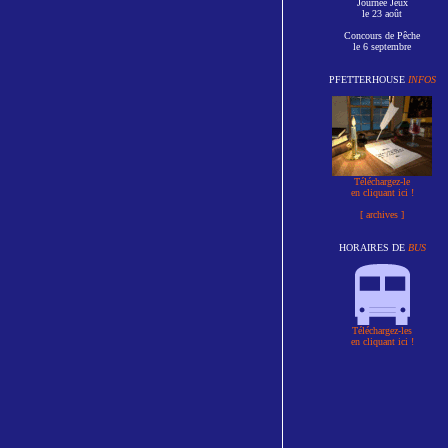
Journée Jeux
le 23 août
Concours de Pêche
le 6 septembre
PFETTERHOUSE
INFOS
Téléchargez-le
en cliquant ici !
[ archives ]
HORAIRES DE
BUS
Téléchargez-les
en cliquant ici !