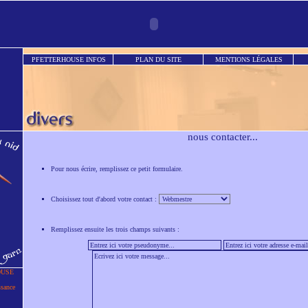
PFETTERHOUSE INFOS
PLAN DU SITE
MENTIONS LÉGALES
nous contacter...
Pour nous écrire, remplissez ce petit formulaire.
Choisissez tout d'abord votre contact :
Remplissez ensuite les trois champs suivants :
OUSE
ssance