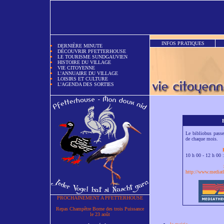
INFOS PRATIQUES
DERNIÈRE MINUTE
DÉCOUVRIR PFETTERHOUSE
LE TOURISME SUNDGAUVIEN
HISTOIRE DU VILLAGE
VIE CITOYENNE
L'ANNUAIRE DU VILLAGE
LOISIRS ET CULTURE
L'AGENDA DES SORTIES
Le bibliobus passe
de chaque mois.
10 h 00 - 12 h 00 
http://www.mediath
PROCHAINEMENT A PFETTERHOUSE
Repas Champêtre Borne des trois Puissance
le 23 août