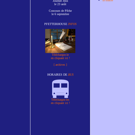
la mairie
Journée Jeux
le 23 août
Concours de Pêche
le 6 septembre
PFETTERHOUSE
INFOS
Téléchargez-le
en cliquant ici !
[ archives ]
HORAIRES DE
BUS
Téléchargez-les
en cliquant ici !