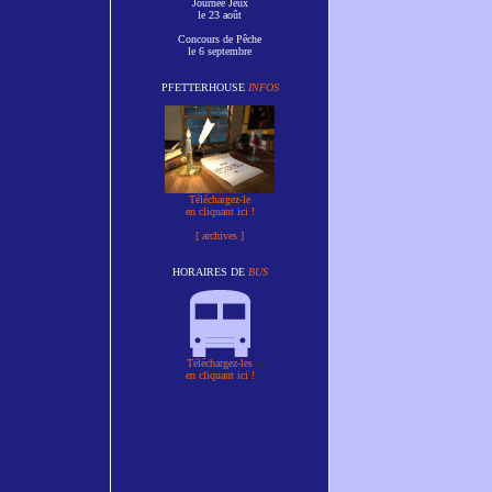
Journée Jeux
le 23 août
Concours de Pêche
le 6 septembre
PFETTERHOUSE
INFOS
Téléchargez-le
en cliquant ici !
[ archives ]
HORAIRES DE
BUS
Téléchargez-les
en cliquant ici !