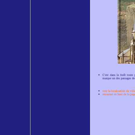
C'est dans la forêt toute
marque un des passages de l'
voir la localisation du vill
retourner en haut de la pag