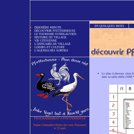
EN QUELQUES MOTS
DERNIÈRE MINUTE
DÉCOUVRIR PFETTERHOUSE
LE TOURISME SUNDGAUVIEN
HISTOIRE DU VILLAGE
VIE CITOYENNE
L'ANNUAIRE DU VILLAGE
LOISIRS ET CULTURE
L'AGENDA DES SORTIES
Le plan ci-dessous situe le
dans sa taille réelle (1600
PROCHAINEMENT A PFETTERHOUSE
Repas Champêtre Borne des trois Puissance
le 23 août