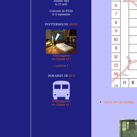
Journée Jeux
le 23 août
Concours de Pêche
le 6 septembre
PFETTERHOUSE
INFOS
Téléchargez-le
en cliquant ici !
[ archives ]
HORAIRES DE
BUS
Téléchargez-les
voir la carte du Sundgau
en cliquant ici !