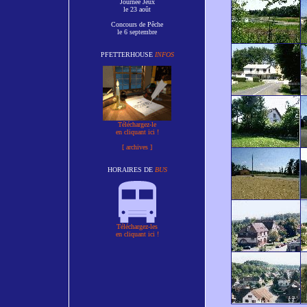
Journée Jeux
le 23 août
Concours de Pêche
le 6 septembre
PFETTERHOUSE
INFOS
Téléchargez-le
en cliquant ici !
[ archives ]
HORAIRES DE
BUS
Téléchargez-les
en cliquant ici !