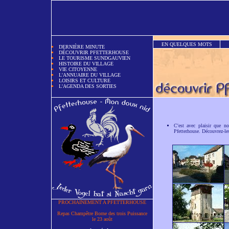
EN QUELQUES MOTS
DERNIÈRE MINUTE
DÉCOUVRIR PFETTERHOUSE
LE TOURISME SUNDGAUVIEN
HISTOIRE DU VILLAGE
VIE CITOYENNE
L'ANNUAIRE DU VILLAGE
LOISIRS ET CULTURE
L'AGENDA DES SORTIES
C'est avec plaisir que n
Pfetterhouse. Découvrez-le
PROCHAINEMENT A PFETTERHOUSE
Repas Champêtre Borne des trois Puissance
le 23 août