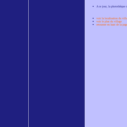
A ce jour, la photothèque c
voir la localisation du vill
voir le plan du village
retourner en haut de la pag